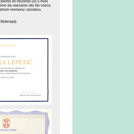
 želimo mi možemo ući u misli
injemo da osećamo isto što oseća
jednom vremenu i prostoru,
toterapiji.