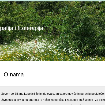
tija i fitoterapija
O nama
Zovem se Biljana Lepetić i želim da ova stranica promoviše integraciju postojeće 
Životna sila ili vitalna energija je nešto zajedničko i za ljude i za životinje i za biljk