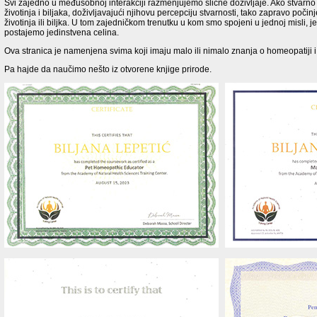
Svi zajedno u međusobnoj interakciji razmenjujemo slične doživljaje. Ako stvarno
životinja i biljaka, doživljavajući njihovu percepciju stvarnosti, tako zapravo poč
životinja ili biljka. U tom zajedničkom trenutku u kom smo spojeni u jednoj misli, 
postajemo jedinstvena celina.
Ova stranica je namenjena svima koji imaju malo ili nimalo znanja o homeopatiji i fi
Pa hajde da naučimo nešto iz otvorene knjige prirode.